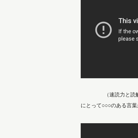
（速読力と読解力、両
にとって○○○のある言