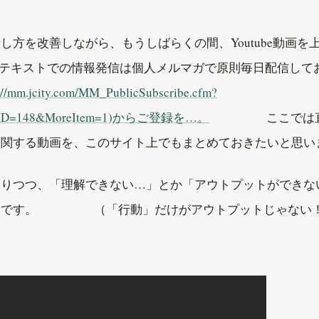
し方を改善しながら、もうしばらくの間、Youtube動画を
※テキストでの情報発信は個人メルマガで原則毎日配信して
://mm.jcity.com/MM_PublicSubscribe.cfm?
ineID=148&MoreItem=1)からご登録を…。
ここでは直近
に関する動画を、このサイト上でもまとめておきたいと思い
ありつつ、「理解できない…」とか「アウトプットができな
いです。 （「行動」だけがアウトプットじゃない！
）