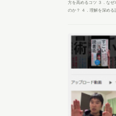
方を高めるコツ ３．な
のか？ ４．理解を深め