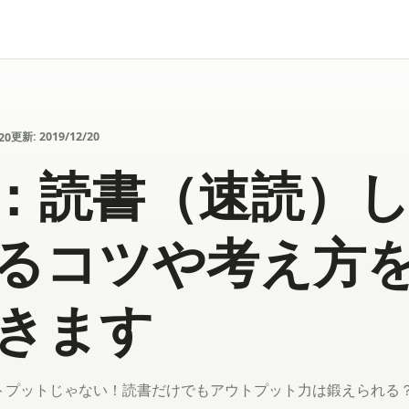
更新:
2019/12/20
20
G：読書（速読）
るコツや考え方
きます
トプットじゃない！読書だけでもアウトプット力は鍛えられる