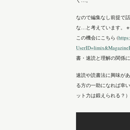
く…。
なので編集なし前提で話
な…と考えています。 
この機会にこちら (
https
UserID=limix&Magaz
書・速読と理解の関係
速読や読書法に興味が
る方の一助になれば幸
ット力は鍛えられる？