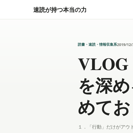
速読が持つ本当の力
読書・速読・情報収集系
2019/12/
VLO
を深め
めてお
１．「行動」だけがアウ