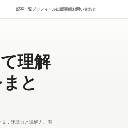
記事一覧
プロフィール
出版実績
お問い合わせ
して理解
をまと
？２．速読力と読解力、両