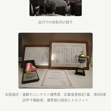
品川での表彰式の様子
全国速読・速解力コンテスト優秀賞、読書速度検定1級、第6回速
読甲子園銀賞、優秀賞の賞状とトロフィー