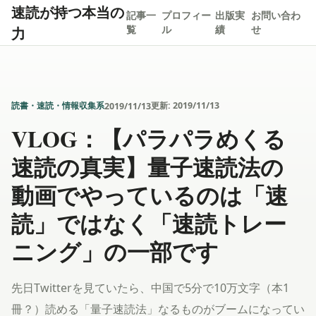
速読が持つ本当の
記事一
プロフィー
出版実
お問い合わ
力
覧
ル
績
せ
読書・速読・情報収集系
更新:
2019/11/13
2019/11/13
VLOG：【パラパラめくる
速読の真実】量子速読法の
動画でやっているのは「速
読」ではなく「速読トレー
ニング」の一部です
先日Twitterを見ていたら、中国で5分で10万文字（本1
冊？）読める「量子速読法」なるものがブームになってい