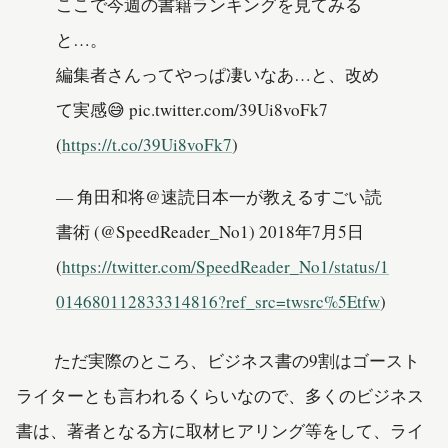
ここで今週の書籍ランキングを見てみる
と…。
編集者さんってやっぱ凄いなあ…と、改め
て実感😅 pic.twitter.com/39Ui8voFk7
(
https://t.co/39Ui8voFk7
)
— 角田和将@速読日本一が教えるすごい読
書術 (@SpeedReader_No1) 2018年7月5日
(
https://twitter.com/SpeedReader_No1/status/1
014680112833314816?ref_src=twsrc%5Etfw
)
ただ実際のところ、ビジネス書の9割はゴースト
ライターとも言われるくらいなので、多くのビジネス
書は、著者となる方に取材ヒアリング等をして、ライ