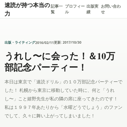
速読が持つ本当の
記事一
プロフィー
出版実
お問い合わ
力
覧
ル
績
せ
出版・ライティング
更新:
2017/10/30
2016/02/11
うれし〜に会った！＆10万
部記念パーティー！
本日は東京で「速読ドリル」の１０万部記念パーティーで
した！ 札幌から東京に移動していた時に、何と「うれ
し〜」こと嬉野先生が私の隣の席に座ってきたのです！
私は１９９７年あたりから「水曜どうでしょう」のファン
でして、久々に舞い上がってしまいました！