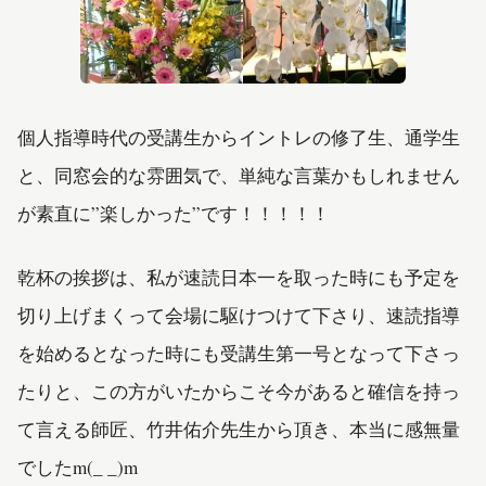
個人指導時代の受講生からイントレの修了生、通学生
と、同窓会的な雰囲気で、単純な言葉かもしれません
が素直に”楽しかった”です！！！！！
乾杯の挨拶は、私が速読日本一を取った時にも予定を
切り上げまくって会場に駆けつけて下さり、速読指導
を始めるとなった時にも受講生第一号となって下さっ
たりと、この方がいたからこそ今があると確信を持っ
て言える師匠、竹井佑介先生から頂き、本当に感無量
でしたm(_ _)m